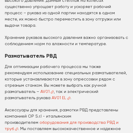
высокого давления. Данный стеллаж на колесах
существенно упрощает работу и ускоряет рабочий
процесс – рукава из одной партии находятся в одном
месте, их можно быстро переместить в зону отгрузки или
выдачи товара.
Хранение рукавов высокого давления важно организовать с
соблюдением норм по влажности и температуре.
Разматыватель РВД
Для оптимизации рабочего процесса мы также
рекомендуем использование специальных разматывателей,
которые устанавливаются в зону опрессовки рядом с
отрезным станком. Вы можете выбрать как ручной
разматыватель –
AV01
, так и электрический
разматыватель рукава
AV01 EL
.
Аксессуары для хранения, размотки РВД представлены
компанией OP S.r.l - итальянским
производителем
оборудования для производства РВД и
труб
. Мы поставляем высококачественное и надежное