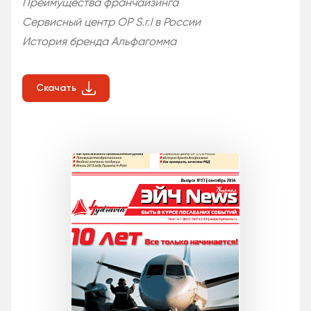
Преимущества франчайзинга
Сервисный центр OP S.r.l в России
История бренда Альфагомма
Скачать