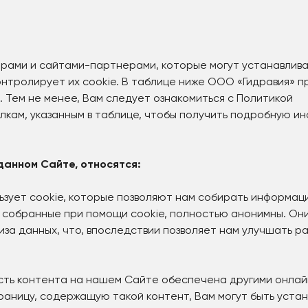
рами и сайтами-партнерами, которые могут устанавлива
онтролирует их cookie. В таблице ниже ООО «Гидравия» п
. Тем не менее, Вам следует ознакомиться с Политикой
лкам, указанным в таблице, чтобы получить подробную и
данном Сайте, относятся:
ьзует cookie, которые позволяют нам собирать информац
 собранные при помощи cookie, полностью анонимны. Они
за данных, что, впоследствии позволяет нам улучшать р
сть контента на нашем Сайте обеспечена другими онла
раницу, содержащую такой контент, Вам могут быть уста