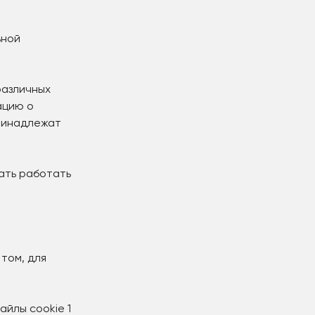
ьной
различных
ацию о
принадлежат
тать работать
том, для
айлы cookie 1