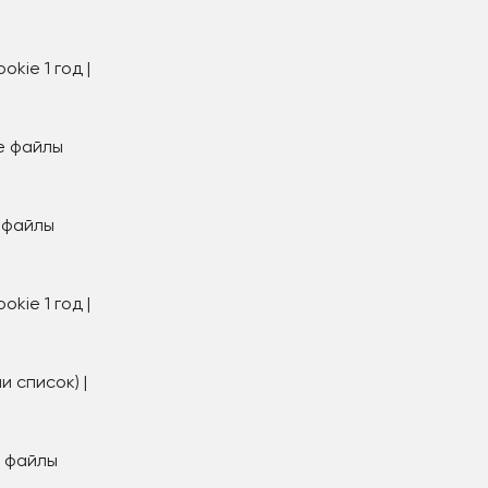
ie 1 год |
е файлы
е файлы
ie 1 год |
 список) |
е файлы