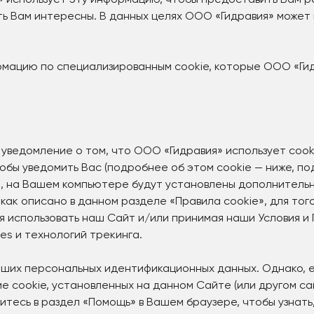
» использует эту информацию, чтобы предоставить Вам р
ыть Вам интересны. В данных целях ООО «Гидравия» может
мацию по специализированным cookie, которые ООО «Ги
 уведомление о том, что ООО «Гидравия» использует coo
тобы уведомить Вас (подробнее об этом cookie — ниже, п
м, на Вашем компьютере будут установлены дополнительн
 как описано в данном разделе «Правила cookie», для тог
 использовать наш Сайт и/или принимая наши Условия и
es и технологий трекинга.
аших персональных идентификационных данных. Однако, 
е cookie, установленных на данном Сайте (или другом са
тесь в раздел «Помощь» в Вашем браузере, чтобы узнать,