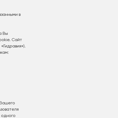
азанными в
а Вы
ookie. Сайт
«Гидравия»).
лкам:
 Вашего
ьзователя
 одного