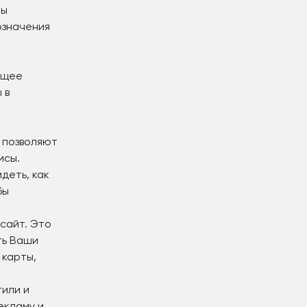
лы
означения
ющее
 в
е позволяют
исы.
деть, как
бы
 сайт. Это
ть Ваши
 карты,
тили и