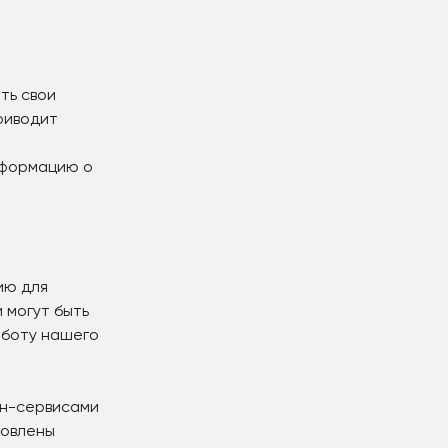
ть свои
риводит
нформацию о
ию для
 могут быть
аботу нашего
йн-сервисами
новлены