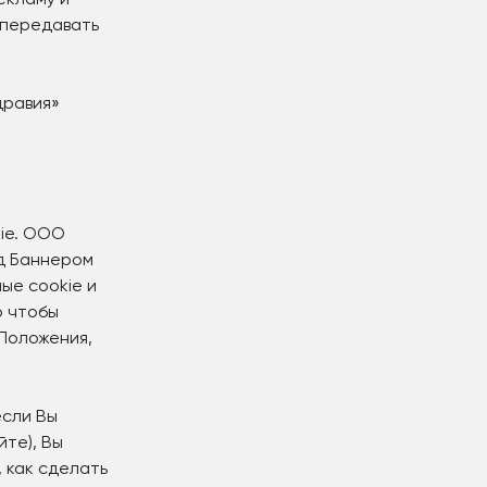
екламу и
 передавать
дравия»
kie. ООО
од Баннером
ые cookie и
о чтобы
 Положения,
если Вы
йте), Вы
 как сделать