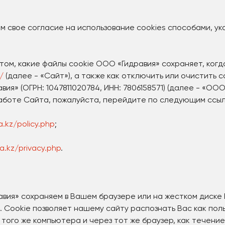
м свое согласие на использование cookies способами, ук
ом, какие файлы cookie ООО «Гидравия» сохраняет, когд
/
(далее - «Сайт»), а также как отключить или очистить c
» (ОГРН: 1047811020784, ИНН: 7806158571) (далее - «ООО 
аботе Сайта, пожалуйста, перейдите по следующим ссы
a.kz/policy.php
;
a.kz/privacy.php
.
авия» сохраняем в Вашем браузере или на жестком диске
 Cookie позволяет нашему сайту распознать Вас как пол
ого же компьютера и через тот же браузер, как течение