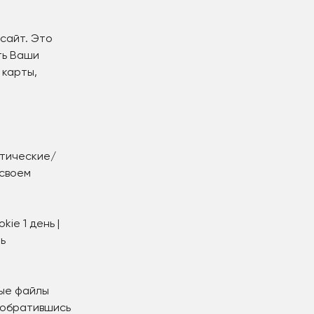
 сайт. Это
ть Ваши
 карты,
итические/
 своем
ie 1 день |
ь
ные файлы
 обратившись