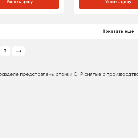
Узнать цену
Узнать цену
Показать ещё
3
разделе представлены станки O+P снятые с произвосдтва