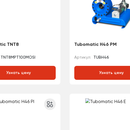
tic TNT8
Tubomatic H46 PM
TNT8MPT100MOSI
Артикул:
TUBH46
Узнать цену
Узнать цену