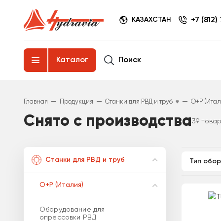
+7 (812)
КАЗАХСТАН
Поиск
Каталог
—
—
—
Главная
Продукция
Станки для РВД и труб
O+P (Итал
Снято с производства
39 това
Станки для РВД и труб
Тип обо
O+P (Италия)
Оборудование для
опрессовки РВД