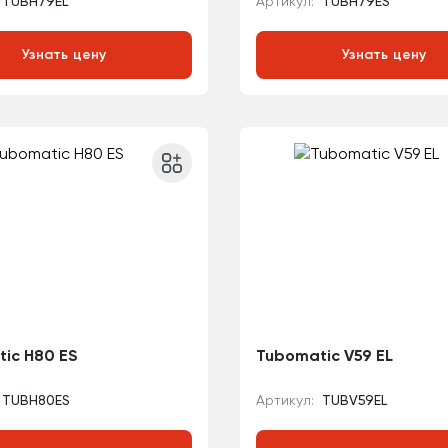
TUBH79EL
Артикул:
TUBH79ES
Узнать цену
Узнать цену
ic H80 ES
Tubomatic V59 EL
TUBH80ES
Артикул:
TUBV59EL