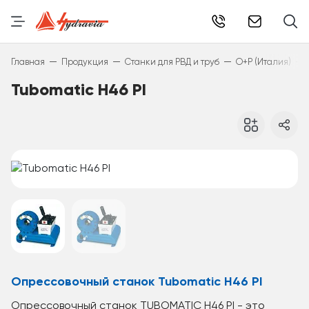
info@hydr
—
—
—
—
Главная
Продукция
Станки для РВД и труб
O+P (Италия)
Tubomatic H46 PI
Опрессовочный станок Tubomatic H46 PI
Опрессовочный станок TUBOMATIC H46 PI - это