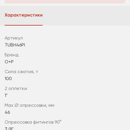
Характеристики
Артикул
TUBH46PI
Бренд
O+P
сила сжатия, т
100
2 оплетки
1"
max Ø опрессовки, мм
46
опрессовка фитингов 90°
3/8"