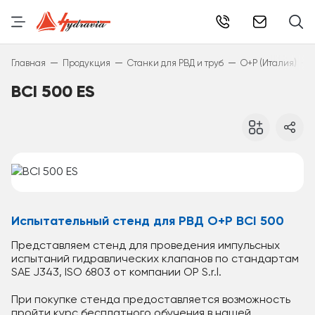
info@hydr
—
—
—
—
Главная
Продукция
Станки для РВД и труб
O+P (Италия)
BCI 500 ES
Испытательный стенд для РВД O+P BCI 500
Представляем стенд для проведения импульсных
испытаний гидравлических клапанов по стандартам
SAE J343, ISO 6803 от компании ОР S.r.l.
При покупке стенда предоставляется возможность
пройти курс бесплатного обучения в нашей