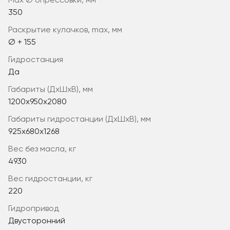
max Ø опрессовки, мм
350
раскрытие кулачков, max, мм
Ø + 155
гидростанция
Да
габариты (ДхШхВ), мм
1200x950x2080
габариты гидростанции (ДхШхВ), мм
925х680х1268
вес без масла, кг
4930
вес гидростанции, кг
220
гидропривод
Двусторонний