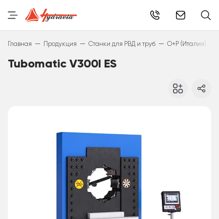
info@hydr
—
—
—
—
Главная
Продукция
Станки для РВД и труб
O+P (Италия)
Tubomatic V300I ES