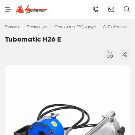
info@hydr
—
—
—
—
Главная
Продукция
Станки для РВД и труб
O+P (Италия)
Tubomatic H26 E