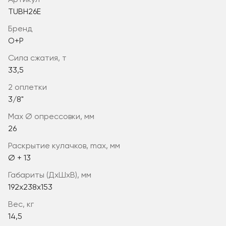
Артикул
TUBH26E
Бренд
O+P
сила сжатия, т
33,5
2 оплетки
3/8"
max Ø опрессовки, мм
26
раскрытие кулачков, max, мм
Ø + 13
габариты (ДхШхВ), мм
192х238х153
вес, кг
14,5