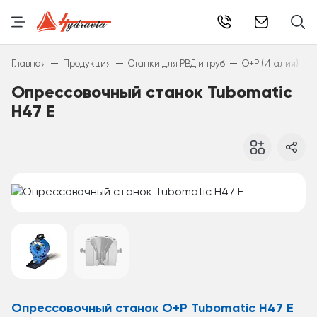
info@hydr
—
—
—
—
Главная
Продукция
Станки для РВД и труб
O+P (Италия)
Опрессовочный станок Tubomatic
H47 E
Опрессовочный станок O+P Tubomatic H47 E