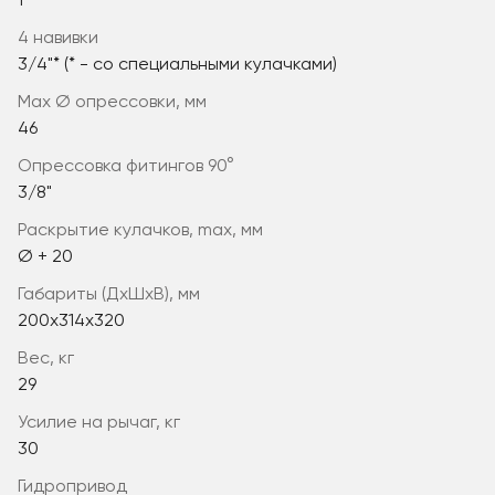
1"
4 навивки
3/4"* (* - со специальными кулачками)
max Ø опрессовки, мм
46
опрессовка фитингов 90°
3/8"
раскрытие кулачков, max, мм
Ø + 20
габариты (ДхШхВ), мм
200x314x320
вес, кг
29
усилие на рычаг, кг
30
гидропривод