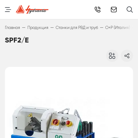
info@hydr
—
—
—
—
Главная
Продукция
Станки для РВД и труб
O+P (Италия)
SPF2/E