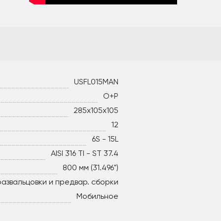
USFL015MAN
O+P
285x105x105
12
6S - 15L
AISI 316 TI - ST 37.4
800 мм (31.496")
развальцовки и предвар. сборки
Мобильное