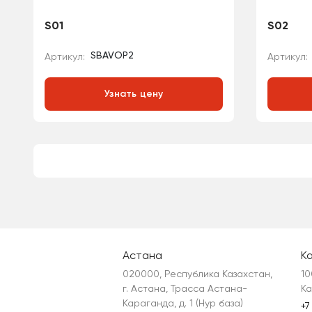
S01
S02
SBAVOP2
Артикул:
Артикул:
Узнать цену
Астана
К
020000, Республика Казахстан, 
10
г. Астана, Трасса Астана-
Ка
Караганда, д. 1 (Нур база)
+7