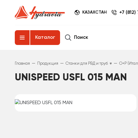
+7 (812)
КАЗАХСТАН
Поиск
Каталог
—
—
—
Главная
Продукция
Станки для РВД и труб
O+P (Итал
UNISPEED USFL 015 MAN