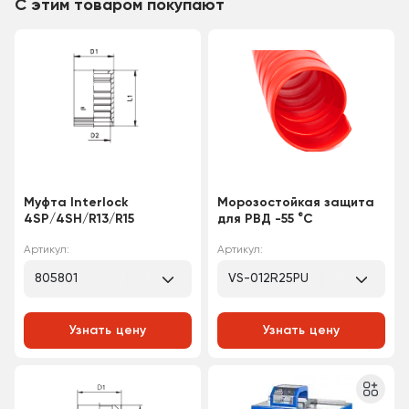
С этим товаром покупают
Муфта Interlock
Морозостойкая защита
4SP/4SH/R13/R15
для РВД -55 °C
Артикул:
Артикул:
805801
VS-012R25PU
Узнать цену
Узнать цену