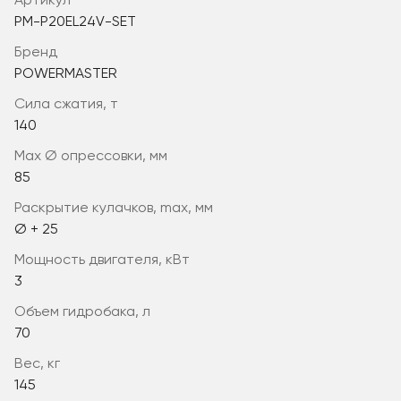
Артикул
PM-P20EL24V-SET
Бренд
POWERMASTER
сила сжатия, т
140
max Ø опрессовки, мм
85
раскрытие кулачков, max, мм
Ø + 25
мощность двигателя, кВт
3
объем гидробака, л
70
вес, кг
145