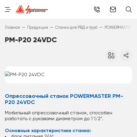
info@hydr
—
—
—
Главная
Продукция
Станки для РВД и труб
POWERMASTER
PM-P20 24VDC
Опрессовочный станок POWERMASTER PM-
P20 24VDC
Мобильный опрессовочный станок, способен
работать с рукавами диаметром до 1 1/2".
Основные характеристики станка:
блок питания 24V;