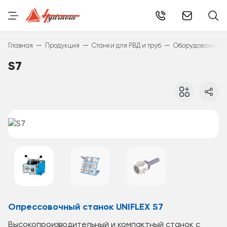
info@hydr
—
—
—
Главная
Продукция
Станки для РВД и труб
Оборудование дл
S7
Опрессовочный станок UNIFLEX S7
Высокопроизводительный и компактный станок с