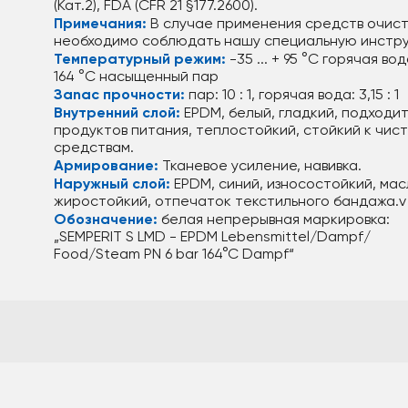
(Кат.2), FDA (CFR 21 §177.2600).
Примечания:
В случае применения средств очис
необходимо соблюдать нашу специальную инстр
Температурный режим:
-35 ... + 95 °C горячая вод
164 °C насыщенный пар
Зanac пpoчности:
пар: 10 : 1, горячая вода: 3,15 : 1
Внутренний слой:
EPDM, белый, гладкий, подходит
продуктов питания, теплостойкий, стойкий к чис
средствам.
Армирование:
Тканевое усиление, навивка.
Hаружный слой:
EPDM, синий, износостойкий, мас
жиростойкий, отпечаток текстильного бандажа.v
Обозначение:
белая непрерывная маркировка:
„SEMPERIT S LMD - EPDM Lebensmittel/Dampf/
Food/Steam PN 6 bar 164°C Dampf“