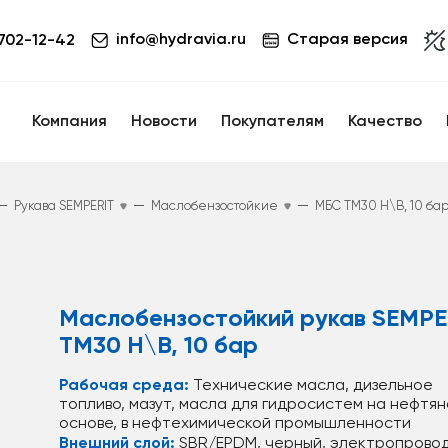
info@hydravia.ru
Старая версия
 702-12-42
Компания
Новости
Покупателям
Качество
—
—
—
Рукава SEMPERIT
Маслобензостойкие
МБС TM30 Н\В, 10 ба
Маслобензостойкий рукав SEMPE
TM30 Н\В, 10 бар
Рабочая среда:
Технические масла, дизельное
топливо, мазут, масла для гидросистем на нефтя
основе, в нефтехимической промышленности
Внешний слой:
SBR/EPDM, черный, электропрово