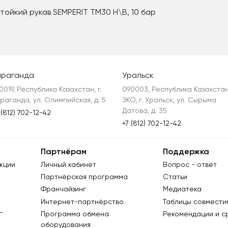
йкий рукав SEMPERIT TM30 Н\В, 10 бар
араганда
Уральск
0019, Республика Казахстан, г. 
090003, Республика Казахстан,
раганда, ул. Олимпийская, д. 5
ЗКО, г. Уральск, ул. Сырыма 
Датова, д. 35
 (812) 702-12-42
+7 (812) 702-12-42
Партнёрам
Поддержка
кции
Личный кабинет
Вопрос - ответ
Партнёрская программа
Статьи
Франчайзинг
Медиатека
Интернет-партнёрство
Таблицы совмести
-
Программа обмена
Рекомендации и с
оборудования