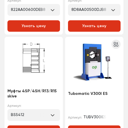
Артикул:
Артикул:
822AA00600DEB8
8D8AA00500DJB8
Узнать цену
Узнать цену
Муфты 4SP/4SH/R13/R15
Tubomatic V300I ES
skive
Артикул:
BSS412
TUBV300IES
Артикул: