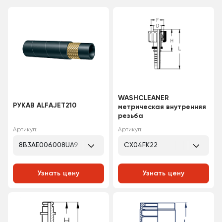
WASHCLEANER
РУКАВ ALFAJET210
метрическая внутренняя
резьба
Артикул:
Артикул:
8B3AE006008UA9
CX04FK22
Узнать цену
Узнать цену