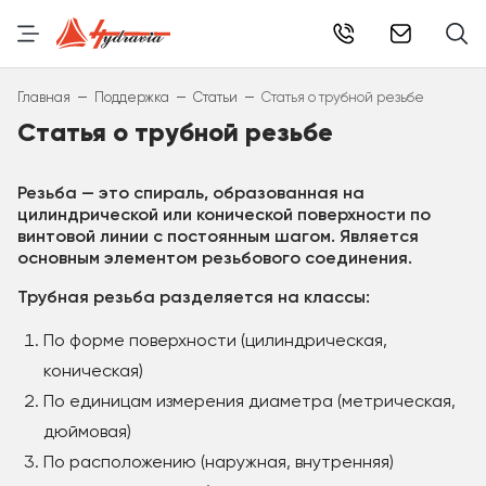
info@hydr
–
–
–
Главная
Поддержка
Статьи
Статья о трубной резьбе
Статья о трубной резьбе
Резьба — это спираль, образованная на
цилиндрической или конической поверхности по
винтовой линии с постоянным шагом. Является
основным элементом резьбового соединения.
Трубная резьба разделяется на классы:
По форме поверхности (цилиндрическая,
коническая)
По единицам измерения диаметра (метрическая,
дюймовая)
По расположению (наружная, внутренняя)