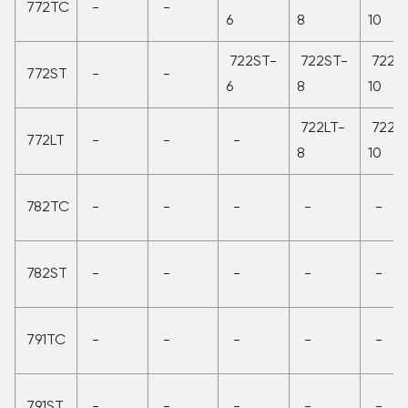
772TC
-
-
6
8
10
722ST-
722ST-
722S
772ST
-
-
6
8
10
722LT-
722L
772LT
-
-
-
8
10
782TC
-
-
-
-
-
782ST
-
-
-
-
-
791TC
-
-
-
-
-
791ST
-
-
-
-
-