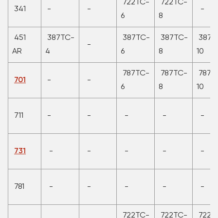
722TC-
722TC-
341
-
-
-
6
8
451
387TC-
387TC-
387TC-
387T
-
AR
4
6
8
10
787TC-
787TC-
787T
701
-
-
6
8
10
711
-
-
-
-
-
731
-
-
-
-
-
781
-
-
-
-
-
722TC-
722TC-
722T