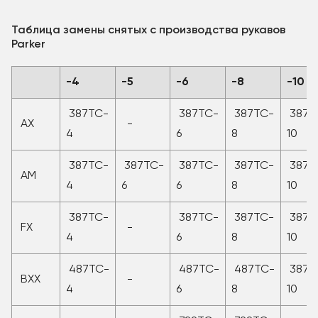
Таблица замены снятых с производства рукавов
Parker
-4
-5
-6
-8
-10
387TC-
387TC-
387TC-
387T
AX
-
4
6
8
10
387TC-
387TC-
387TC-
387TC-
387T
AM
4
6
6
8
10
387TC-
387TC-
387TC-
387T
FX
-
4
6
8
10
487TC-
487TC-
487TC-
387T
BXX
-
4
6
8
10