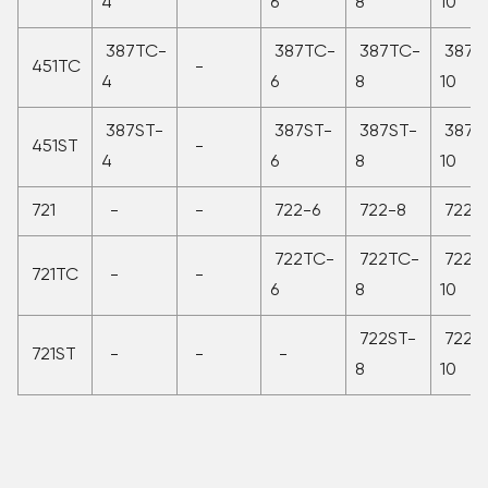
4
6
8
10
387TC-
387TC-
387TC-
387T
451TC
-
4
6
8
10
387ST-
387ST-
387ST-
387S
451ST
-
4
6
8
10
721
-
-
722-6
722-8
722-
722TC-
722TC-
722T
721TC
-
-
6
8
10
722ST-
722S
721ST
-
-
-
8
10