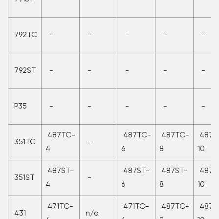
792TC
-
-
-
-
-
792ST
-
-
-
-
-
P35
-
-
-
-
-
487TC-
487TC-
487TC-
487T
351TC
-
4
6
8
10
487ST-
487ST-
487ST-
487S
351ST
-
4
6
8
10
471TC-
471TC-
487TC-
487T
431
n/a