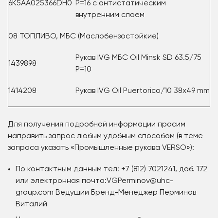
6K5AA025366DH0
Р=16 с антистатическим
внутренним слоем
08 ТОПЛИВО, МБС (Маслобензостойкие)
Рукав IVG МБС Oil Minsk SD 63.5/75
1439898
P=10
1414208
Рукав IVG Oil Puertorico/10 38x49 mm
Для получения подробной информации просим
направить запрос любым удобным способом (в теме
запроса указать «Промышленные рукава VERSO»):
По контактным данным тел: +7 (812) 7021241, доб. 172
или электронная почта:VGPerminov@uhc-
group.com Ведущий Бренд-Менеджер Перминов
Виталий