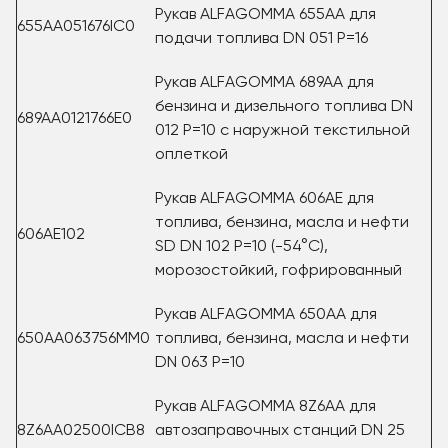
Рукав ALFAGOMMA 655AA для
655AA051676IC0
подачи топлива DN 051 P=16
Рукав ALFAGOMMA 689AA для
бензина и дизельного топлива DN
689AA0121766E0
012 P=10 с наружной текстильной
оплеткой
Рукав ALFAGOMMA 606AE для
топлива, бензина, масла и нефти
606AE102
SD DN 102 P=10 (-54°С),
морозостойкий, гофрированный
Рукав ALFAGOMMA 650AA для
650AA063756MM0
топлива, бензина, масла и нефти
DN 063 P=10
Рукав ALFAGOMMA 8Z6AA для
8Z6AA02500ICB8
автозаправочных станций DN 25