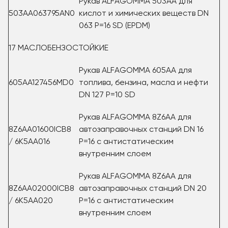
Рукав ALFAGOMMA 503AA для
503AA063795AN0
кислот и химических веществ DN
063 P=16 SD (EPDM)
17 МАСЛОБЕНЗОСТОЙКИЕ
Рукав ALFAGOMMA 605AA для
605AA127456MD0
топлива, бензина, масла и нефти
DN 127 P=10 SD
Рукав ALFAGOMMA 8Z6AA для
8Z6AA01600ICB8
автозаправочных станций DN 16
/ 6K5AA016
Р=16 с антистатическим
внутренним слоем
Рукав ALFAGOMMA 8Z6AA для
8Z6AA02000ICB8
автозаправочных станций DN 20
/ 6K5AA020
Р=16 с антистатическим
внутренним слоем