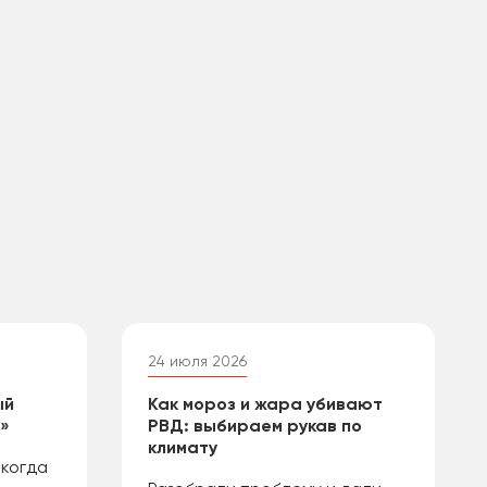
24 июля 2026
ый
Как мороз и жара убивают
й»
РВД: выбираем рукав по
климату
 когда