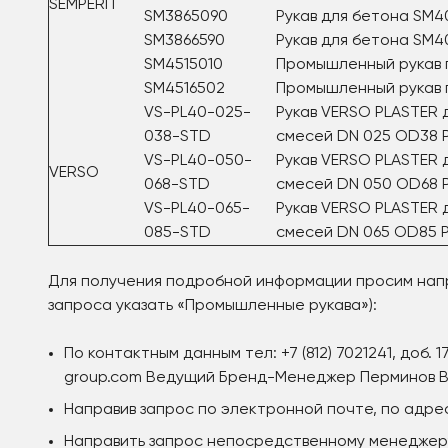
SEMPERIT
SM3865090
Рукав для бетона SM4
SM3866590
Рукав для бетона SM4
SM4515010
Промышленный рукав 
SM4516502
Промышленный рукав п
VS-PL40-025-
Рукав VERSO PLASTER 
038-STD
смесей DN 025 OD38 
VS-PL40-050-
Рукав VERSO PLASTER 
VERSO
068-STD
смесей DN 050 OD68 
VS-PL40-065-
Рукав VERSO PLASTER 
085-STD
смесей DN 065 OD85 
Для получения подробной информации просим напр
запроса указать «Промышленные рукава»):
По контактным данным тел: +7 (812) 7021241, доб
group.com Ведущий Бренд-Менеджер Перминов 
Направив запрос по электронной почте, по адресу
Направить запрос непосредственному менеджер