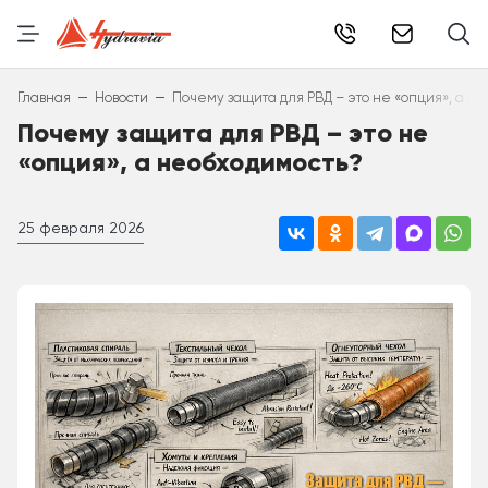
info@hydr
–
–
Главная
Новости
Почему защита для РВД – это не «опция», а н
Почему защита для РВД – это не
«опция», а необходимость?
25 февраля 2026