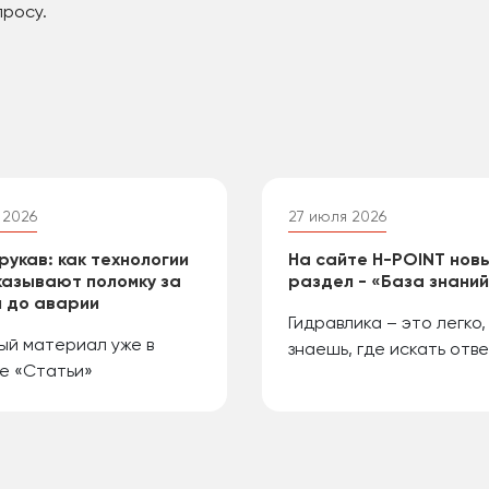
просу.
 2026
27 июля 2026
рукав: как технологии
На сайте H-POINT нов
азывают поломку за
раздел - «База знани
 до аварии
Гидравлика – это легко,
ый материал уже в
знаешь, где искать отве
е «Статьи»