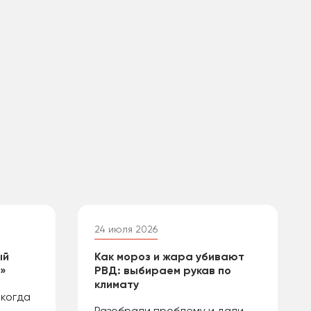
24 июля 2026
ый
Как мороз и жара убивают
й»
РВД: выбираем рукав по
климату
 когда