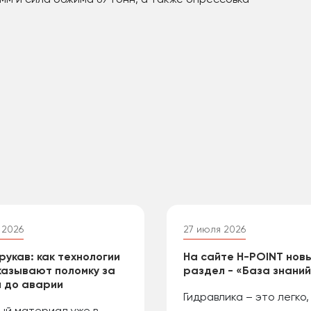
мм и сила обжима 69 тонн, а также опрессовка
 2026
27 июля 2026
рукав: как технологии
На сайте H-POINT нов
азывают поломку за
раздел - «База знани
 до аварии
Гидравлика – это легко,