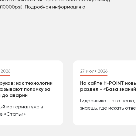
ER DRILLING •API Spec 7K-0087 Rotary Drilling
PA(10000psi). Подробная информация о
 2026
27 июля 2026
рукав: как технологии
На сайте H-POINT нов
азывают поломку за
раздел - «База знани
 до аварии
Гидравлика – это легко,
ый материал уже в
знаешь, где искать отве
е «Статьи»