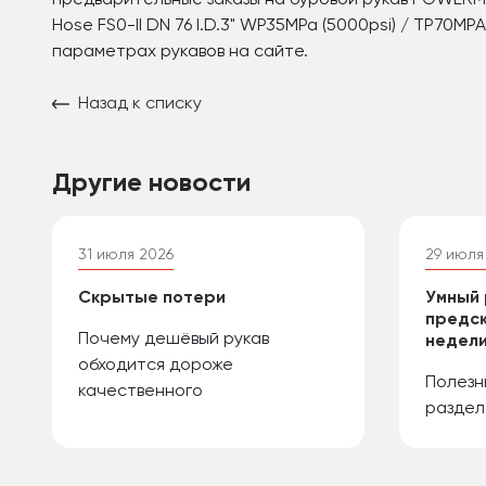
предварительные заказы на буровой рукав POWERMAST
Hose FS0-II DN 76 I.D.3" WP35MPa (5000psi) / TP70M
параметрах рукавов на сайте.
Назад к списку
Другие новости
31 июля 2026
29 июля
Скрытые потери
Умный 
предск
Почему дешёвый рукав
недели
обходится дороже
Полезн
качественного
раздел