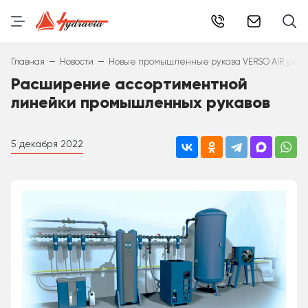
info@hydr
–
–
Главная
Новости
Новые промышленные рукава VERSO AIR уже 
Расширение ассортиментной
линейки промышленных рукавов
5 декабря 2022