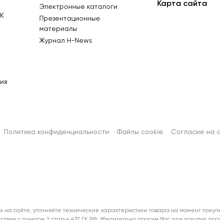
Карта сайта
Электронные каталоги
К
Презентационные
материалы
Журнал Н-News
ия
Политика конфиденциальности
Файлы cookie
Согласиe на 
х на сайте, уточняйте технические характеристики товара на момент покуп
тствии с пунктом 2 статьи 437 ГК РФ. Убедительно просим Вас при покупке п