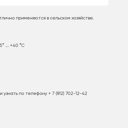
тлично применяются в сельском хозяйстве.
° ... +40 °С
и узнать по телефону + 7 (812) 702-12-42