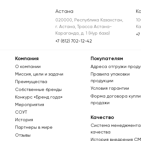
Астана
К
020000, Республика Казахстан, 
10
г. Астана, Трасса Астана-
Ка
Караганда, д. 1 (Нур база)
+7
+7 (812) 702-12-42
Компания
Покупателям
О компании
Адреса отгрузки проду
Миссия, цели и задачи
Правила упаковки
продукции
Преимущества
Условия гарантии
Собственные бренды
Форма договора купли
Конкурс «Бренд года»
продажи
Мероприятия
СОУТ
Качество
История
Система менеджмента
Партнеры в мире
качества
Отзывы
История внедрения СМ