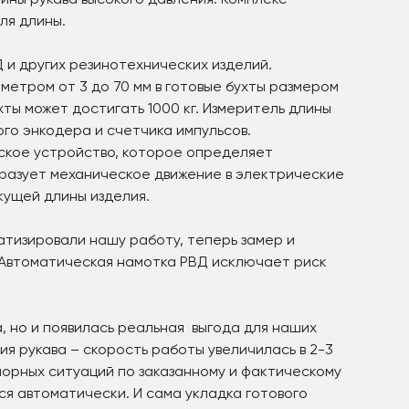
ины рукава высокого давления. Комплекс
ля длины.
 и других резинотехнических изделий.
етром от 3 до 70 мм в готовые бухты размером
ты может достигать 1000 кг. Измеритель длины
го энкодера и счетчика импульсов.
ское устройство, которое определяет
разует механическое движение в электрические
кущей длины изделия.
атизировали нашу работу, теперь замер и
. Автоматическая намотка РВД исключает риск
, но и появилась реальная выгода для наших
я рукава – скорость работы увеличилась в 2-3
порных ситуаций по заказанному и фактическому
ся автоматически. И сама укладка готового