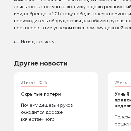
компании мы оценили наши бренды и выбрали побед
лояльность к покупателю, низкую долю рекламаций 
имидж бренда, в 2017 году победителем в номинац
производитель оборудования для обжима рукавов в
партнера с этим успехом и желаем ему дальнейше
Назад к списку
Другие новости
31 июля 2026
29 июля
Скрытые потери
Умный 
предск
Почему дешёвый рукав
недели
обходится дороже
Полезн
качественного
раздел