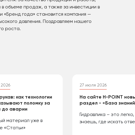
ителя. За качество продукции и работы,
в объеме продаж, а также за инвестиции в
ии «Бренд года» становится компания —
ысокого давления. Поздравляем нашего
го роста.
 2026
27 июля 2026
рукав: как технологии
На сайте H-POINT нов
азывают поломку за
раздел - «База знани
 до аварии
Гидравлика – это легко,
ый материал уже в
знаешь, где искать отве
е «Статьи»